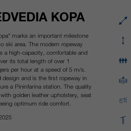
fournisseur
Google Analytics
Name
cookie_optin
EDVEDIA KOPA
durée
varie entre 2 ans et 6 mois, voire moins.
fournisseur
sgalinski Cookie Opt In
Ces cookies sont utilisés par Google Analytics
durée
30 jours
 Kopa” marks an important milestone
pour collecter différents types d’informations
eso ski area. The modern ropeway
d’utilisation, y compris des informations
Enregistre les paramètres de cookie
fin
personnelles et non personnelles. Vous
s a high-capacity, comfortable and
sélectionnés par l’utilisateur.
trouverez de plus amples informations dans les
ver its total length of over 1
fin
dispositions sur la protection des données de
ers per hour at a speed of 5 m/s.
Google Analytics sur
https://policies.google.com/privacy. qui nous
 design and is the first ropeway in
aident à améliorer nos sites Internet / nos
re a Pininfarina station. The quality
applications. Ces informations sont également
 with golden leather upholstery, seat
transmises à nos clients / partenaires.
eeing optimum ride comfort.
2025