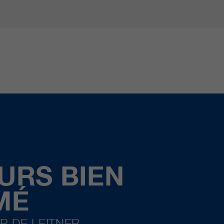
URS BIEN
MÉ
R DE LEITNER