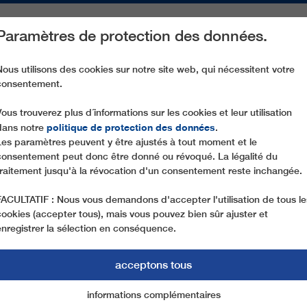
Paramètres de protection des données.
ACTIVITÉS
PIÈCES DE RECHANGE
SERVICE
NOTRE SOCIÉ
Nous utilisons des cookies sur notre site web, qui nécessitent votre
consentement.
CD8C INTERSKI - MEDVEDIA KOPA
Vous trouverez plus d´informations sur les cookies et leur utilisation
politique de protection des données
dans notre
.
Les paramètres peuvent y être ajustés à tout moment et le
consentement peut donc être donné ou révoqué. La légalité du
traitement jusqu'à la révocation d'un consentement reste inchangée.
FACULTATIF : Nous vous demandons d'accepter l'utilisation de tous le
cookies (accepter tous), mais vous pouvez bien sûr ajuster et
enregistrer la sélection en conséquence.
acceptons tous
informations complémentaires
Marketing
cookies essentiels