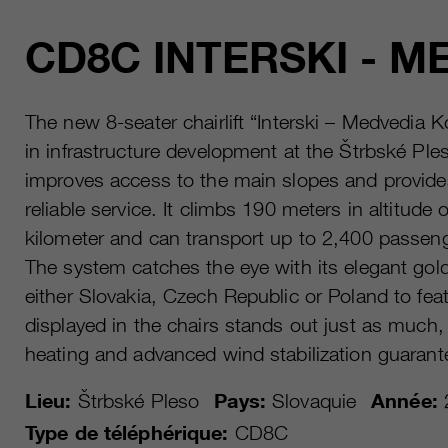
CD8C INTERSKI - M
The new 8-seater chairlift “Interski – Medvedia
in infrastructure development at the Štrbské Pl
improves access to the main slopes and provide
reliable service. It climbs 190 meters in altitude o
kilometer and can transport up to 2,400 passeng
The system catches the eye with its elegant gold
either Slovakia, Czech Republic or Poland to featu
displayed in the chairs stands out just as much,
heating and advanced wind stabilization guarant
Lieu:
Štrbské Pleso
Pays:
Slovaquie
Année:
Type de téléphérique:
CD8C