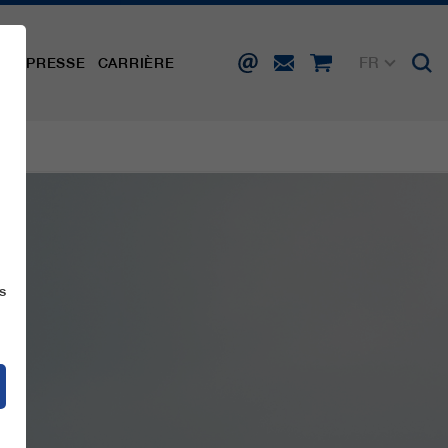
FR
TÉ
PRESSE
CARRIÈRE
DE
EN
IT
ES
s