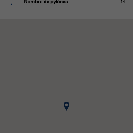
Nombre de pylônes
14
qui nous aident à améliorer nos
sites Internet / nos applications.
Ces informations sont également
transmises à nos clients /
partenaires.