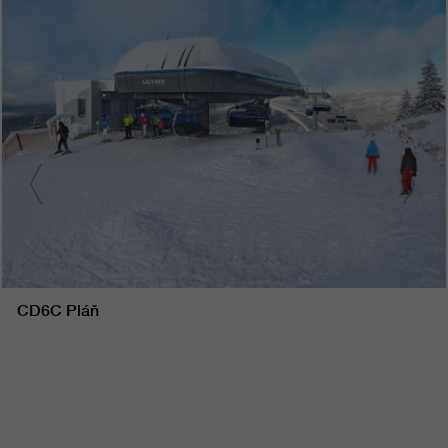
CD6C Pláň