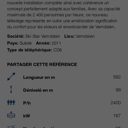
nouvelle installation complète ainsi avec cohérence un
Les cookies marketing comprennent le suivi et les
concept parfaitement adapté aux familles. Avec sa capacité
cookies statistiques
pour la session actuelle du
durée
maximale de 2 400 personnes par heure, ce nouveau
navigateur
télésiège représente en outre une amélioration signification
informations sur les cookies
_ga, _gid, _gat, __utma, __utmb,
Name
du confort pour les skieurs et snowboarder de Vemdalen.
__utmc, __utmd, __utmz
C’est utilisé pour protéger contre
fin
Société:
Ski Star Vemdalen
Lieu:
Vemdalen
les spams causés par les spams.
fournisseur
Google Analytics
Pays:
Suède
Année:
2011
Type de téléphérique:
CD6
varie entre 2 ans et 6 mois, voire
Name
cookie_optin
durée
moins.
PARTAGER CETTE RÉFÉRENCE
fournisseur
sgalinski Cookie Opt In
Ces cookies sont utilisés par
Google Analytics pour collecter
Longueur en m
592
durée
30 jours
différents types d’informations
d’utilisation, y compris des
Dénivelé en m
99
Enregistre les paramètres de
informations personnelles et non
fin
cookie sélectionnés par
personnelles. Vous trouverez de
P/h
2400
l’utilisateur.
plus amples informations dans les
fin
dispositions sur la protection des
kW
167
données de Google Analytics sur
https://policies.google.com/privacy.