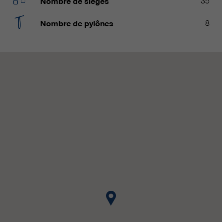
Nombre de sièges
35
qui nous aident à améliorer nos
sites Internet / nos applications.
Nombre de pylônes
8
Ces informations sont également
transmises à nos clients /
partenaires.