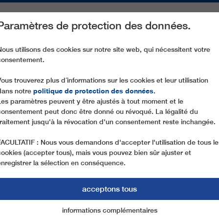
Paramètres de protection des données.
ACTIVITÉS
PIÈCES DE RECHANGE
SERVICE
NOTRE SOCIÉ
Nous utilisons des cookies sur notre site web, qui nécessitent votre
consentement.
CD6 BECOIN
Vous trouverez plus d´informations sur les cookies et leur utilisation
politique de protection des données
dans notre
.
Les paramètres peuvent y être ajustés à tout moment et le
consentement peut donc être donné ou révoqué. La légalité du
traitement jusqu'à la révocation d'un consentement reste inchangée.
FACULTATIF : Nous vous demandons d'accepter l'utilisation de tous le
cookies (accepter tous), mais vous pouvez bien sûr ajuster et
enregistrer la sélection en conséquence.
acceptons tous
informations complémentaires
Marketing
cookies essentiels