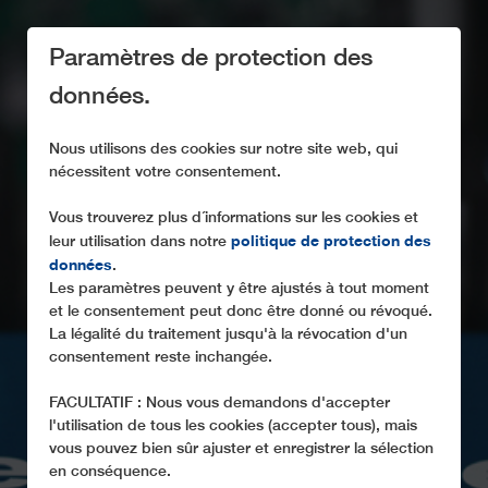
Paramètres de protection des
données.
Nous utilisons des cookies sur notre site web, qui
nécessitent votre consentement.
EN INNOVATION
PERMANENTE
Vous trouverez plus d´informations sur les cookies et
politique de protection des
leur utilisation dans notre
DEPUIS 1888
données
.
Les paramètres peuvent y être ajustés à tout moment
Les principales innovations et records dans l'histoire
et le consentement peut donc être donné ou révoqué.
de LEITNER
La légalité du traitement jusqu'à la révocation d'un
consentement reste inchangée.
FACULTATIF : Nous vous demandons d'accepter
l'utilisation de tous les cookies (accepter tous), mais
vous pouvez bien sûr ajuster et enregistrer la sélection
en conséquence.