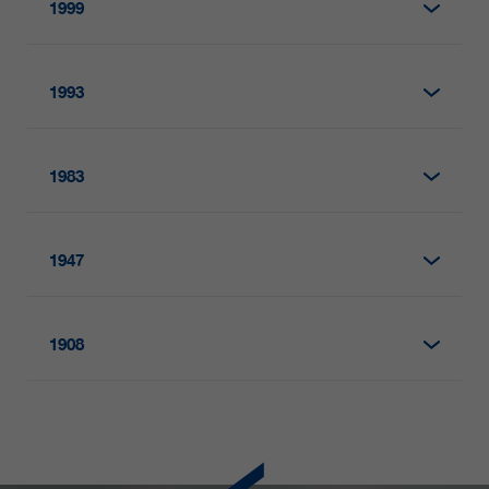
1999
qui nous aident à améliorer nos
sites Internet / nos applications.
Ces informations sont également
1993
transmises à nos clients /
partenaires.
1983
1947
1908