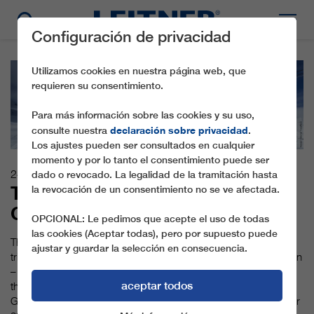
Configuración de privacidad
Utilizamos cookies en nuestra página web, que
requieren su consentimiento.
Para más información sobre las cookies y su uso,
declaración sobre privacidad
consulte nuestra
.
Los ajustes pueden ser consultados en cualquier
momento y por lo tanto el consentimiento puede ser
24.10.2016
dado o revocado. La legalidad de la tramitación hasta
THE LONGEST TRICABLE
la revocación de un consentimiento no se ve afectada.
GONDOLA LIFT IN THE ALPS
OPCIONAL: Le pedimos que acepte el uso de todas
las cookies (Aceptar todas), pero por supuesto puede
The longest 3S gondola lift in the Alps and the world's first
ajustar y guardar la selección en consecuencia.
tricable gondola lift in two sections featuring non-stop operation
– these are just some of the highlights of the new gondola lift
aceptar todos
that has been completed by LEITNER ropeways on the Stubai
Glacier. The new 3S Eisgratbahn entered operation on October