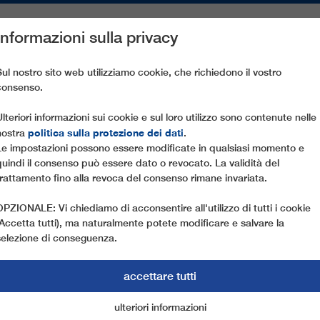
Informazioni sulla privacy
PEZZI DI RICAMBIO
ASSISTENZA CLIENTI
AZIENDA
ST
Sul nostro sito web utilizziamo cookie, che richiedono il vostro
consenso.
LUNGA DELLE ALPI
Ulteriori informazioni sui cookie e sul loro utilizzo sono contenute nelle
politica sulla protezione dei dati
nostra
.
Le impostazioni possono essere modificate in qualsiasi momento e
24.10.2016
quindi il consenso può essere dato o revocato. La validità del
LA CABINOVIA TRIFUNE P
trattamento fino alla revoca del consenso rimane invariata.
OPZIONALE: Vi chiediamo di acconsentire all'utilizzo di tutti i cookie
È l’impianto trifune più lungo mai realizzato nell’
(Accetta tutti), ma naturalmente potete modificare e salvare la
trattandosi di una cabinovia trifune che si compon
selezione di conseguenza.
sono solamente alcuni highlights dell'impianto ch
dello Stubai il 22 ottobre 2016.
accettare tutti
Realizzata in 16 mesi, la nuova cabinovia “Eisgr
ulteriori informazioni
cookie di marketing
cookie essenziali