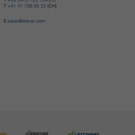
T
+41 41 766 05 22
(CH)
E
sales@leitner.com