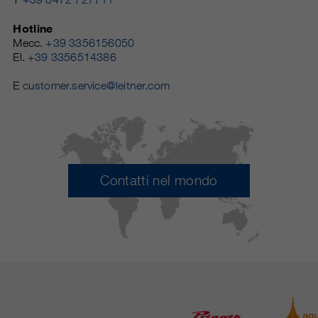
Hotline
Mecc.
+39 3356156050
El.
+39 3356514386
E
customer.service@leitner.com
Contatti nel mondo