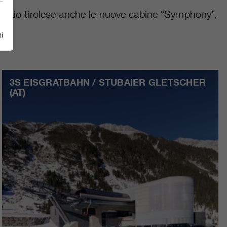
iacciaio tirolese anche le nuove cabine “Symphony”,
i
3S EISGRATBAHN / STUBAIER GLETSCHER
(AT)