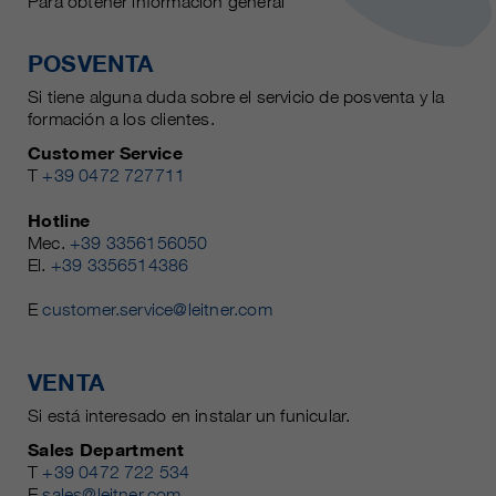
Para obtener información general
POSVENTA
Si tiene alguna duda sobre el servicio de posventa y la
formación a los clientes.
Customer Service
T
+39 0472 727711
Hotline
Mec.
+39 3356156050
El.
+39 3356514386
E
customer.service@leitner.com
VENTA
Si está interesado en instalar un funicular.
Sales Department
T
+39 0472 722 534
E
sales@leitner.com