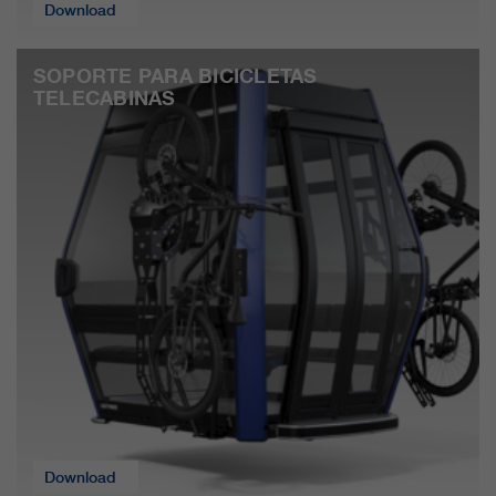
clientes/ socios.
Download
SOPORTE PARA BICICLETAS
TELECABINAS
Download