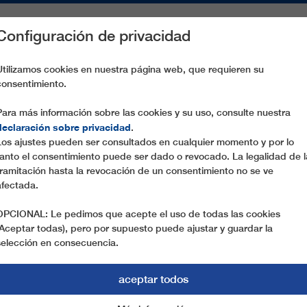
Configuración de privacidad
S
PIEZAS DE RECAMBIO
SERVICIO
EMPRESA
PREN
Utilizamos cookies en nuestra página web, que requieren su
consentimiento.
 LADURNS
Para más información sobre las cookies y su uso, consulte nuestra
declaración sobre privacidad
.
Los ajustes pueden ser consultados en cualquier momento y por lo
tanto el consentimiento puede ser dado o revocado. La legalidad de l
tramitación hasta la revocación de un consentimiento no se ve
afectada.
OPCIONAL: Le pedimos que acepte el uso de todas las cookies
(Aceptar todas), pero por supuesto puede ajustar y guardar la
selección en consecuencia.
aceptar todos