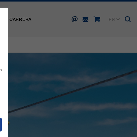
ES
SA
CARRERA
DE
EN
FR
IT
a