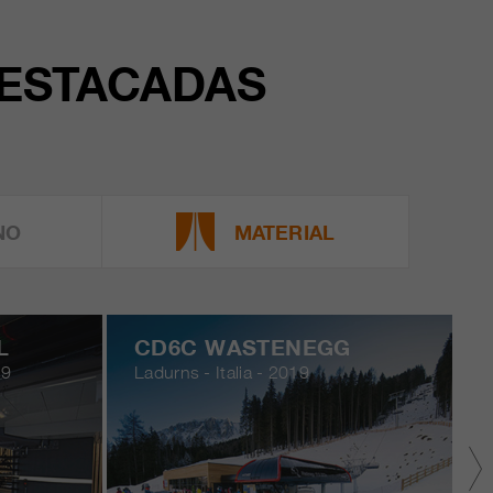
DESTACADAS
NO
MATERIAL
L
CD6C WASTENEGG
19
Ladurns - Italia - 2019
M