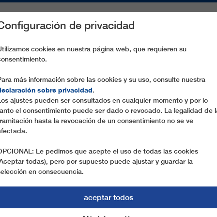
Configuración de privacidad
S
PIEZAS DE RECAMBIO
SERVICIO
EMPRESA
PREN
Utilizamos cookies en nuestra página web, que requieren su
consentimiento.
8C HASENKÖPFL
Para más información sobre las cookies y su uso, consulte nuestra
declaración sobre privacidad
.
Los ajustes pueden ser consultados en cualquier momento y por lo
tanto el consentimiento puede ser dado o revocado. La legalidad de l
tramitación hasta la revocación de un consentimiento no se ve
afectada.
OPCIONAL: Le pedimos que acepte el uso de todas las cookies
(Aceptar todas), pero por supuesto puede ajustar y guardar la
selección en consecuencia.
aceptar todos
ESTRAS COMPETENC