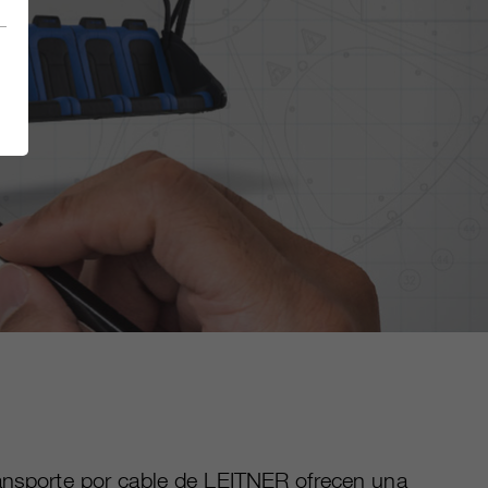
ajar
ransporte por cable de LEITNER ofrecen una