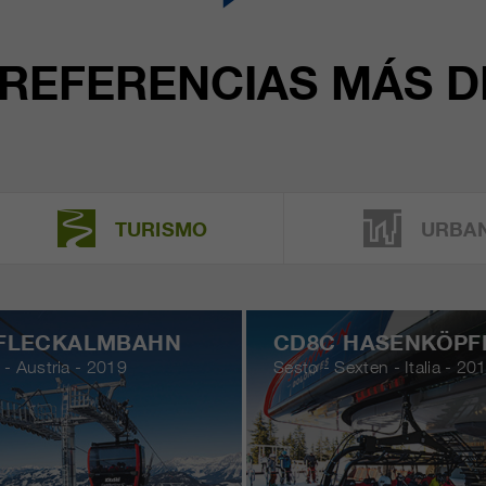
REFERENCIAS MÁS 
TURISMO
URBA
 FLECKALMBAHN
CD8C HASENKÖPF
 - Austria - 2019
Sesto - Sexten - Italia - 20