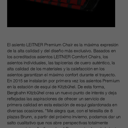
Name
__utmc, __utmd, __utmz
Usado para proteger contra el
fin
spam causado por los spam-bots.
proveedor
Google Analytics
Mehrere - variieren zwischen 2
Name
cookie_optin
duración
Jahren und 6 Monaten oder noch
kürzer.
proveedor
sgalinski Cookie Opt In
El asiento LEITNER Premium Chair es la máxima expresión
de la alta calidad y del diseño más exclusivo. Basados en
Estas cookies son utilizadas por
duración
30 días
los acreditados asientos LEITNER Comfort Chairs, los
Google Analytics para recopilar
asientos individuales, las tapicerías de cuero auténtico, la
diversos tipos de información de
alta calidad de los materiales y la calefacción en los
Guarda la configuración de la
uso, incluida información personal
asientos garantizan el máximo confort durante el trayecto.
fin
cookie seleccionada por el
y no personal. Para más
En 2015 se instalarán por primera vez los asientos Premium
usuario.
información, consulte la política de
en la estación de esquí de Kitzbühel. De esta forma,
fin
privacidad de Google Analytics en
Bergbahn Kitzbühel crea un nuevo punto de interés y deja
https:/policies.google.com/
reflejadas las aspiraciones de ofrecer un servicio de
privacy. que nos ayudan a mejorar
primera calidad en esta estación de esquí galardonada en
diversas ocasiones. "Me alegra que, con el telesilla de 8
nuestras aplicaciones y nuestros
plazas Brunn, a partir del próximo invierno, podamos dar un
sitios web. Esta información
salto cualitativo que nos abre perspectivas totalmente
también se transmite a nuestros