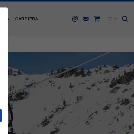
IT
AMPA
CARRIERA
DE
EN
FR
ES