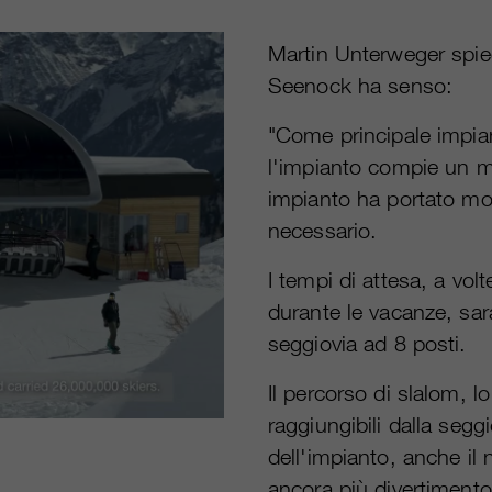
Martin Unterweger spieg
Seenock ha senso:
"Come principale impiant
l'impianto compie un mi
impianto ha portato mol
necessario.
I tempi di attesa, a vol
durante le vacanze, sar
seggiovia ad 8 posti.
Il percorso di slalom, l
raggiungibili dalla se
dell'impianto, anche il
ancora più divertimento