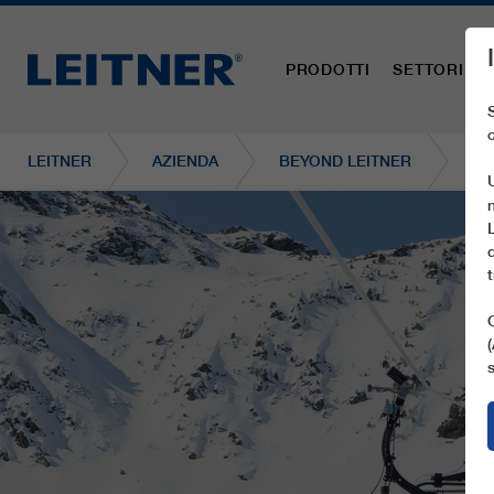
PRODOTTI
SETTORI
LEITNER
AZIENDA
BEYOND LEITNER
CD