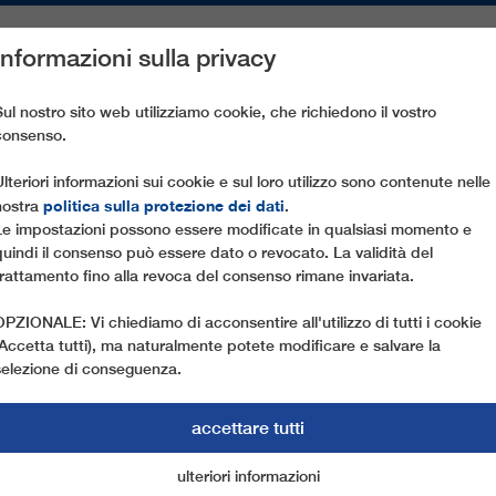
Informazioni sulla privacy
PEZZI DI RICAMBIO
ASSISTENZA CLIENTI
AZIENDA
ST
Sul nostro sito web utilizziamo cookie, che richiedono il vostro
consenso.
8C SEENOCK
Ulteriori informazioni sui cookie e sul loro utilizzo sono contenute nelle
politica sulla protezione dei dati
nostra
.
Le impostazioni possono essere modificate in qualsiasi momento e
quindi il consenso può essere dato o revocato. La validità del
trattamento fino alla revoca del consenso rimane invariata.
OPZIONALE: Vi chiediamo di acconsentire all'utilizzo di tutti i cookie
(Accetta tutti), ma naturalmente potete modificare e salvare la
selezione di conseguenza.
accettare tutti
BEYOND LEITNER
ulteriori informazioni
cookie di marketing
cookie essenziali