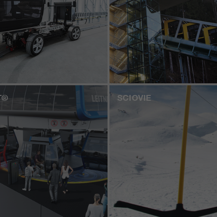
T®
SCIOVIE