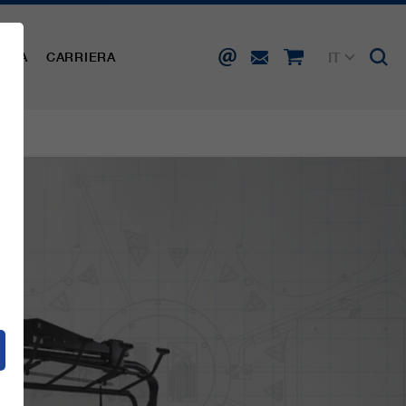
IT
AMPA
CARRIERA
DE
EN
FR
ES