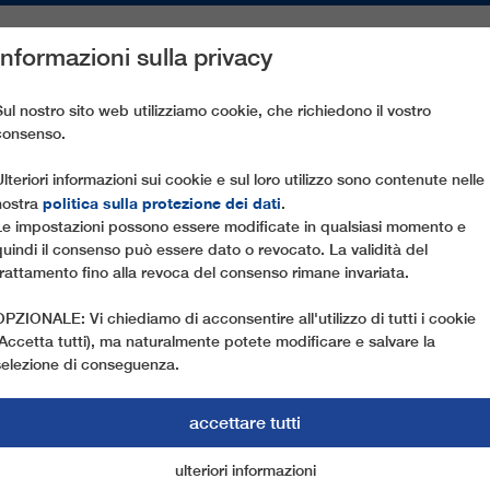
Informazioni sulla privacy
PEZZI DI RICAMBIO
ASSISTENZA CLIENTI
AZIENDA
ST
Sul nostro sito web utilizziamo cookie, che richiedono il vostro
consenso.
Ulteriori informazioni sui cookie e sul loro utilizzo sono contenute nelle
politica sulla protezione dei dati
nostra
.
Le impostazioni possono essere modificate in qualsiasi momento e
quindi il consenso può essere dato o revocato. La validità del
trattamento fino alla revoca del consenso rimane invariata.
OPZIONALE: Vi chiediamo di acconsentire all'utilizzo di tutti i cookie
(Accetta tutti), ma naturalmente potete modificare e salvare la
selezione di conseguenza.
accettare tutti
I NOSTRI PRODOTTI
ulteriori informazioni
cookie di marketing
cookie essenziali