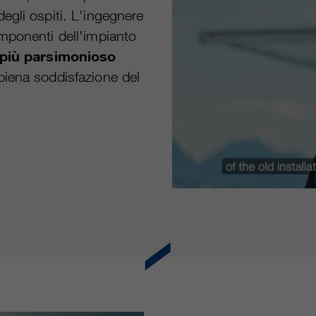
egli ospiti. L'ingegnere
 componenti dell'impianto
o più parsimonioso
piena soddisfazione del