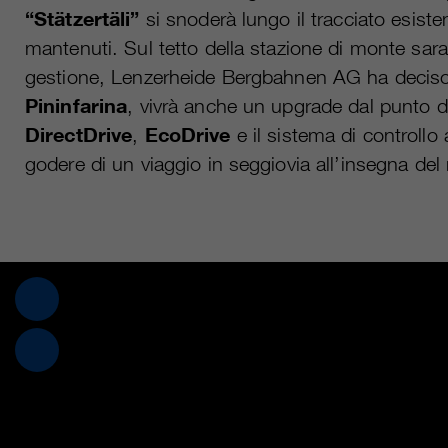
“Stätzertäli”
si snoderà lungo il tracciato esiste
mantenuti. Sul tetto della stazione di monte saran
gestione, Lenzerheide Bergbahnen AG ha deciso pe
Pininfarina
, vivrà anche un upgrade dal punto di
DirectDrive
,
EcoDrive
e il sistema di controll
godere di un viaggio in seggiovia all’insegna de