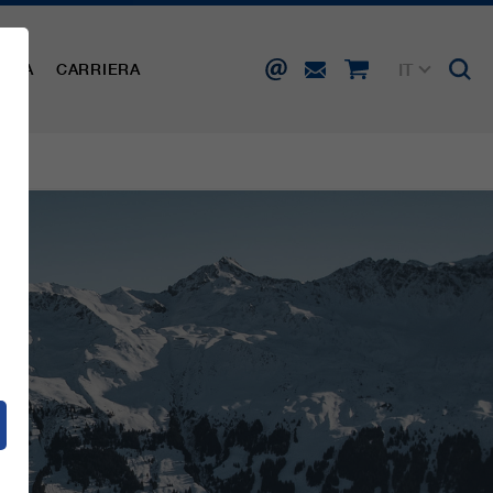
IT
AMPA
CARRIERA
DE
EN
FR
ES