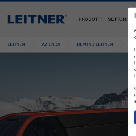
PRODOTTI
SETTORI
LEITNER
AZIENDA
BEYOND LEITNER
CD