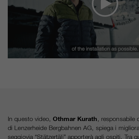
In questo video,
Othmar Kurath
, responsabile d
di Lenzerheide Bergbahnen AG, spiega i miglior
seggiovia “Stätzertäli” apporterà agli ospiti. Tra qu