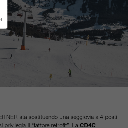
i
 LEITNER sta sostituendo una seggiovia a 4 posti
privilegia il “fattore retrofit”. La
CD4C