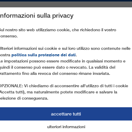
Informazioni sulla privacy
PEZZI DI RICAMBIO
ASSISTENZA CLIENTI
AZIENDA
ST
Sul nostro sito web utilizziamo cookie, che richiedono il vostro
consenso.
4C STÄTZERTÄLI
Ulteriori informazioni sui cookie e sul loro utilizzo sono contenute nelle
politica sulla protezione dei dati
nostra
.
Le impostazioni possono essere modificate in qualsiasi momento e
quindi il consenso può essere dato o revocato. La validità del
trattamento fino alla revoca del consenso rimane invariata.
OPZIONALE: Vi chiediamo di acconsentire all'utilizzo di tutti i cookie
(Accetta tutti), ma naturalmente potete modificare e salvare la
selezione di conseguenza.
accettare tutti
ulteriori informazioni
cookie di marketing
cookie essenziali