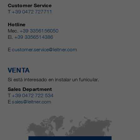
Customer Service
T
+39 0472 727711
Hotline
Mec.
+39 3356156050
El.
+39 3356514386
E
customer.service@leitner.com
VENTA
Si está interesado en instalar un funicular.
Sales Department
T
+39 0472 722 534
E
sales@leitner.com