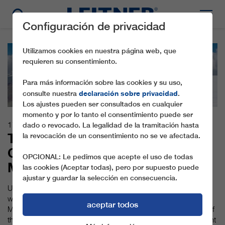
Configuración de privacidad
Utilizamos cookies en nuestra página web, que
requieren su consentimiento.
Para más información sobre las cookies y su uso,
declaración sobre privacidad
consulte nuestra
.
Los ajustes pueden ser consultados en cualquier
momento y por lo tanto el consentimiento puede ser
17.10.2016
dado o revocado. La legalidad de la tramitación hasta
THE WORLD'S HIGHEST 3S
la revocación de un consentimiento no se ve afectada.
GONDOLA LIFT ON THE KLEIN
OPCIONAL: Le pedimos que acepte el uso de todas
MATTERHORN
las cookies (Aceptar todas), pero por supuesto puede
ajustar y guardar la selección en consecuencia.
Up to winter 2018/2019, LEITNER ropeways is building the
world’s highest 3S ropeway (tricable gondola lift) on the Klein
aceptar todos
Matterhorn, for Zermatt Bergbahnen. Despite the challenges of
the extreme altitude, the first of three summers of building went