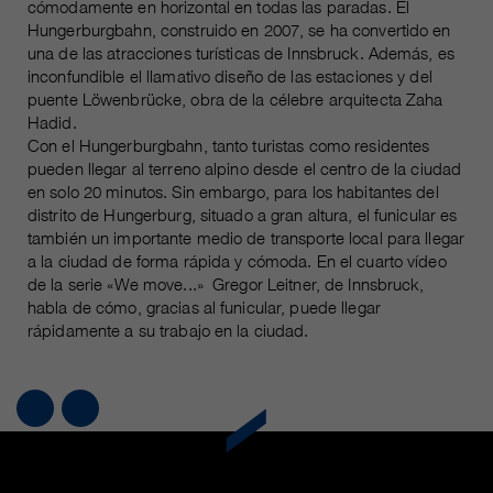
Name
cómodamente en horizontal en todas las paradas. El
__utmc, __utmd, __utmz
Usado para proteger contra el
Hungerburgbahn, construido en 2007, se ha convertido en
fin
una de las atracciones turísticas de Innsbruck. Además, es
spam causado por los spam-bots.
proveedor
Google Analytics
inconfundible el llamativo diseño de las estaciones y del
puente Löwenbrücke, obra de la célebre arquitecta Zaha
Mehrere - variieren zwischen 2
Hadid.
Name
cookie_optin
duración
Jahren und 6 Monaten oder noch
Con el Hungerburgbahn, tanto turistas como residentes
kürzer.
pueden llegar al terreno alpino desde el centro de la ciudad
proveedor
sgalinski Cookie Opt In
en solo 20 minutos. Sin embargo, para los habitantes del
Estas cookies son utilizadas por
distrito de Hungerburg, situado a gran altura, el funicular es
duración
30 días
Google Analytics para recopilar
también un importante medio de transporte local para llegar
diversos tipos de información de
a la ciudad de forma rápida y cómoda. En el cuarto vídeo
Guarda la configuración de la
uso, incluida información personal
de la serie «We move...» Gregor Leitner, de Innsbruck,
fin
cookie seleccionada por el
y no personal. Para más
habla de cómo, gracias al funicular, puede llegar
usuario.
rápidamente a su trabajo en la ciudad.
información, consulte la política de
fin
privacidad de Google Analytics en
https:/policies.google.com/
privacy. que nos ayudan a mejorar
nuestras aplicaciones y nuestros
sitios web. Esta información
también se transmite a nuestros