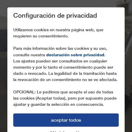
Configuración de privacidad
Utilizamos cookies en nuestra página web, que
"TENGO EL
requieren su consentimiento.
PRIVILEGIO DE
Para más información sobre las cookies y su uso,
PODER LLEGAR CON
declaración sobre privacidad
consulte nuestra
.
EL FUNICULAR AL
Los ajustes pueden ser consultados en cualquier
momento y por lo tanto el consentimiento puede ser
CENTRO DE LA
dado o revocado. La legalidad de la tramitación hasta
la revocación de un consentimiento no se ve afectada.
CIUDAD"
OPCIONAL: Le pedimos que acepte el uso de todas
Gregor Leitner, de Innsbruck (Austria), se desplaza
las cookies (Aceptar todas), pero por supuesto puede
diariamente en funicular al trabajo
ajustar y guardar la selección en consecuencia.
aceptar todos