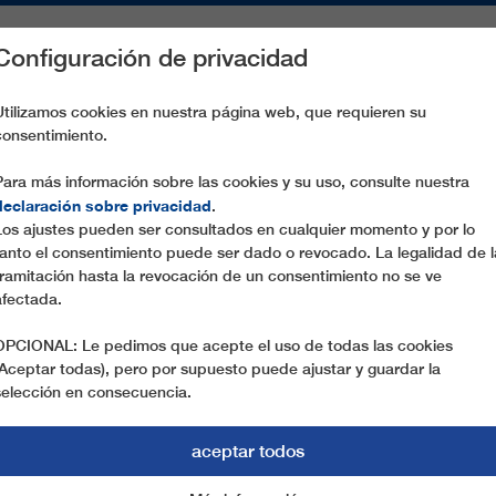
Configuración de privacidad
S
PIEZAS DE RECAMBIO
SERVICIO
EMPRESA
PREN
Utilizamos cookies en nuestra página web, que requieren su
consentimiento.
-8 VM8:AN
Para más información sobre las cookies y su uso, consulte nuestra
declaración sobre privacidad
.
Los ajustes pueden ser consultados en cualquier momento y por lo
tanto el consentimiento puede ser dado o revocado. La legalidad de l
tramitación hasta la revocación de un consentimiento no se ve
afectada.
OPCIONAL: Le pedimos que acepte el uso de todas las cookies
(Aceptar todas), pero por supuesto puede ajustar y guardar la
selección en consecuencia.
aceptar todos