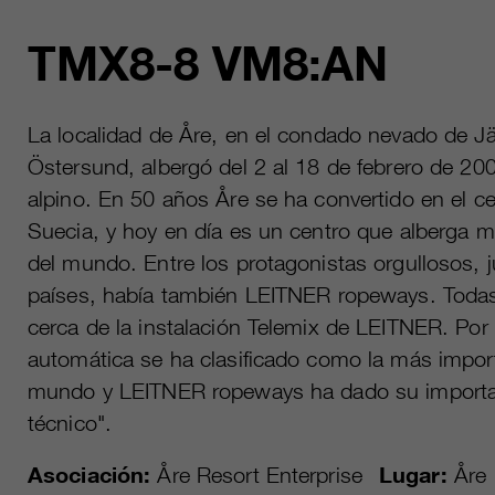
TMX8-8 VM8:AN
La localidad de Åre, en el condado nevado de J
Östersund, albergó del 2 al 18 de febrero de 2
alpino. En 50 años Åre se ha convertido en el c
Suecia, y hoy en día es un centro que alberga 
del mundo. Entre los protagonistas orgullosos, j
países, había también LEITNER ropeways. Todas
cerca de la instalación Telemix de LEITNER. Por 
automática se ha clasificado como la más impor
mundo y LEITNER ropeways ha dado su importa
técnico".
Asociación:
Åre Resort Enterprise
Lugar:
Åre