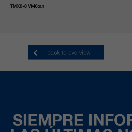
TMX8-8 VM8:an
back to overview
SIEMPRE INF