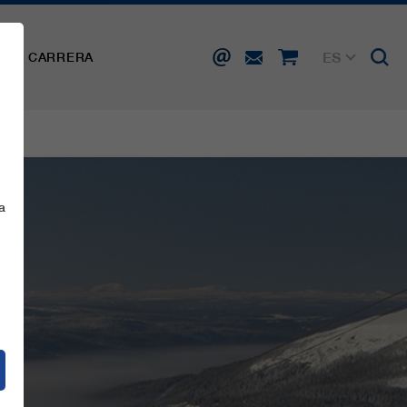
ES
SA
CARRERA
DE
EN
FR
IT
a