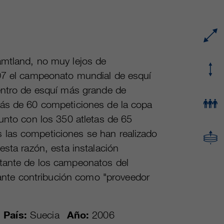
proveedor
Google Analytics
Name
cookie_optin
Mehrere - variieren zwischen 2 Jahren und 6
proveedor
sgalinski Cookie Opt In
duración
Monaten oder noch kürzer.
ämtland, no muy lejos de
duración
30 días
Estas cookies son utilizadas por Google
007 el campeonato mundial de esquí
Analytics para recopilar diversos tipos de
Guarda la configuración de la cookie
entro de esquí más grande de
fin
información de uso, incluida información
seleccionada por el usuario.
más de 60 competiciones de la copa
personal y no personal. Para más información,
unto con los 350 atletas de 65
consulte la política de privacidad de Google
fin
Analytics en https:/policies.google.com/
 las competiciones se han realizado
privacy. que nos ayudan a mejorar nuestras
esta razón, esta instalación
aplicaciones y nuestros sitios web. Esta
tante de los campeonatos del
información también se transmite a nuestros
clientes/ socios.
nte contribución como "proveedor
País:
Suecia
Año:
2006