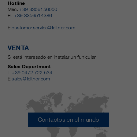
Hotline
Mec.
+39 3356156050
El.
+39 3356514386
E
customer.service@leitner.com
VENTA
Si está interesado en instalar un funicular.
Sales Department
T
+39 0472 722 534
E
sales@leitner.com
Contactos en el mundo