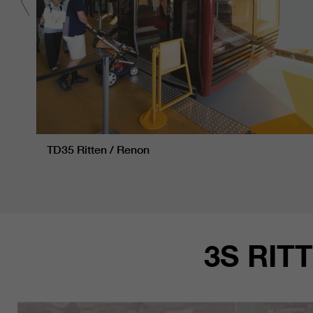
TD35 Ritten / Renon
3S RIT