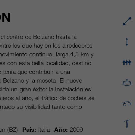
proveedor
Google Analytics
ON
Name
cookie_optin
Mehrere - variieren zwischen 2 Jahren und 6
proveedor
sgalinski Cookie Opt In
duración
Monaten oder noch kürzer.
el centro de Bolzano hasta la
duración
30 días
Estas cookies son utilizadas por Google
tre los que hay en los alrededores
Analytics para recopilar diversos tipos de
Guarda la configuración de la cookie
 movimiento continuo, larga 4,5 km y
fin
información de uso, incluida información
seleccionada por el usuario.
s con esta bella localidad, destino
personal y no personal. Para más información,
o tenia que contribuir a una
consulte la política de privacidad de Google
fin
Analytics en https:/policies.google.com/
re Bolzano y la meseta. El nuevo
privacy. que nos ayudan a mejorar nuestras
do un gran éxito: la instalación es
aplicaciones y nuestros sitios web. Esta
eros al año, el tráfico de coches se
información también se transmite a nuestros
clientes/ socios.
ntado su visibilidad tanto como
en (BZ)
País:
Italia
Año:
2009