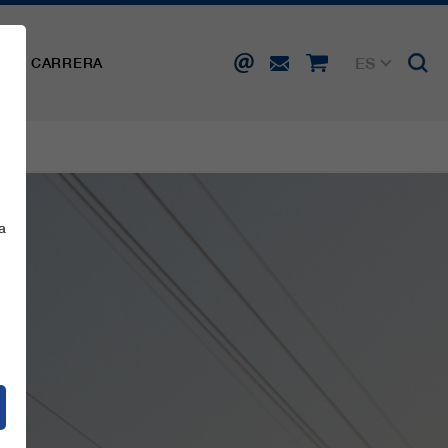
ES
SA
CARRERA
DE
EN
FR
IT
a