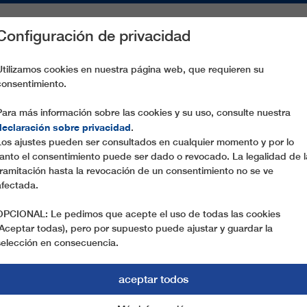
Configuración de privacidad
S
PIEZAS DE RECAMBIO
SERVICIO
EMPRESA
PREN
Utilizamos cookies en nuestra página web, que requieren su
consentimiento.
 RITTEN / RENON
Para más información sobre las cookies y su uso, consulte nuestra
declaración sobre privacidad
.
Los ajustes pueden ser consultados en cualquier momento y por lo
tanto el consentimiento puede ser dado o revocado. La legalidad de l
tramitación hasta la revocación de un consentimiento no se ve
afectada.
OPCIONAL: Le pedimos que acepte el uso de todas las cookies
(Aceptar todas), pero por supuesto puede ajustar y guardar la
selección en consecuencia.
aceptar todos