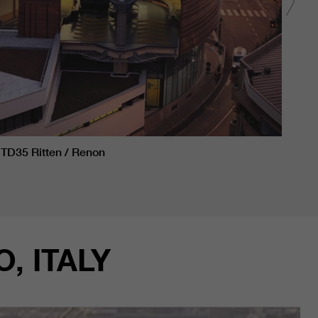
TD35 Ritten / Renon
TD35
, ITALY