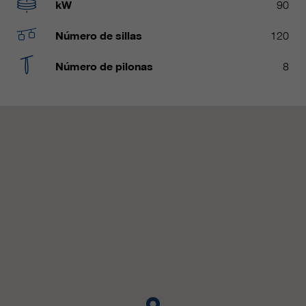
Name
kW
90
__utmc, __utmd, __utmz
Usado para proteger contra el
fin
spam causado por los spam-bots.
Número de sillas
120
proveedor
Google Analytics
Número de pilonas
8
Mehrere - variieren zwischen 2
Name
cookie_optin
duración
Jahren und 6 Monaten oder noch
kürzer.
proveedor
sgalinski Cookie Opt In
Estas cookies son utilizadas por
duración
30 días
Google Analytics para recopilar
diversos tipos de información de
Guarda la configuración de la
uso, incluida información personal
fin
cookie seleccionada por el
y no personal. Para más
usuario.
información, consulte la política de
fin
privacidad de Google Analytics en
https:/policies.google.com/
privacy. que nos ayudan a mejorar
nuestras aplicaciones y nuestros
sitios web. Esta información
también se transmite a nuestros