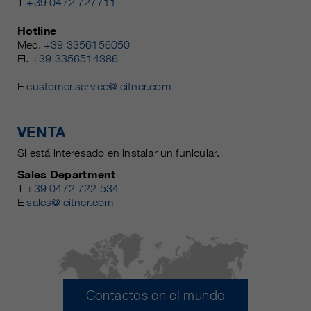
T
+39 0472 727711
Hotline
Mec.
+39 3356156050
El.
+39 3356514386
E
customer.service@leitner.com
VENTA
Si está interesado en instalar un funicular.
Sales Department
T
+39 0472 722 534
E
sales@leitner.com
Contactos en el mundo