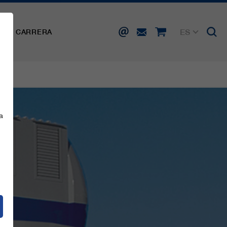
ES
SA
CARRERA
DE
EN
FR
IT
a