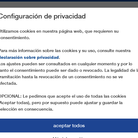
Configuración de privacidad
S
PIEZAS DE RECAMBIO
SERVICIO
EMPRESA
PREN
Utilizamos cookies en nuestra página web, que requieren su
consentimiento.
CARISOLE VALGUSSERA
Para más información sobre las cookies y su uso, consulte nuestra
declaración sobre privacidad
.
Los ajustes pueden ser consultados en cualquier momento y por lo
tanto el consentimiento puede ser dado o revocado. La legalidad de l
tramitación hasta la revocación de un consentimiento no se ve
afectada.
OPCIONAL: Le pedimos que acepte el uso de todas las cookies
(Aceptar todas), pero por supuesto puede ajustar y guardar la
selección en consecuencia.
aceptar todos