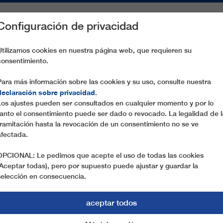
Configuración de privacidad
S
PIEZAS DE RECAMBIO
SERVICIO
EMPRESA
PREN
Utilizamos cookies en nuestra página web, que requieren su
consentimiento.
FORCELLES
Para más información sobre las cookies y su uso, consulte nuestra
declaración sobre privacidad
.
Los ajustes pueden ser consultados en cualquier momento y por lo
tanto el consentimiento puede ser dado o revocado. La legalidad de l
tramitación hasta la revocación de un consentimiento no se ve
afectada.
OPCIONAL: Le pedimos que acepte el uso de todas las cookies
(Aceptar todas), pero por supuesto puede ajustar y guardar la
selección en consecuencia.
aceptar todos