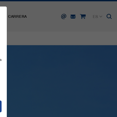
ES
SA
CARRERA
DE
EN
FR
IT
a