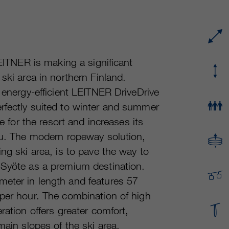
proveedor
Google Analytics
Name
cookie_optin
Mehrere - variieren zwischen 2 Jahren und 6
proveedor
sgalinski Cookie Opt In
duración
Monaten oder noch kürzer.
LEITNER is making a significant
duración
30 días
Estas cookies son utilizadas por Google
ski area in northern Finland.
Analytics para recopilar diversos tipos de
Guarda la configuración de la cookie
, energy-efficient LEITNER DriveDrive
fin
información de uso, incluida información
seleccionada por el usuario.
rfectly suited to winter and summer
personal y no personal. Para más información,
e for the resort and increases its
consulte la política de privacidad de Google
fin
Analytics en https:/policies.google.com/
ulu. The modern ropeway solution,
privacy. que nos ayudan a mejorar nuestras
ng ski area, is to pave the way to
aplicaciones y nuestros sitios web. Esta
 Syöte as a premium destination.
información también se transmite a nuestros
clientes/ socios.
meter in length and features 57
 per hour. The combination of high
ration offers greater comfort,
main slopes of the ski area.