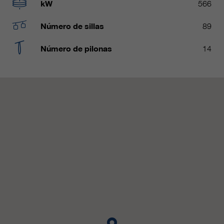
Name
kW
566
__utmc, __utmd, __utmz
Usado para proteger contra el
fin
spam causado por los spam-bots.
Número de sillas
89
proveedor
Google Analytics
Número de pilonas
14
Mehrere - variieren zwischen 2
Name
cookie_optin
duración
Jahren und 6 Monaten oder noch
kürzer.
proveedor
sgalinski Cookie Opt In
Estas cookies son utilizadas por
duración
30 días
Google Analytics para recopilar
diversos tipos de información de
Guarda la configuración de la
uso, incluida información personal
fin
cookie seleccionada por el
y no personal. Para más
usuario.
información, consulte la política de
fin
privacidad de Google Analytics en
https:/policies.google.com/
privacy. que nos ayudan a mejorar
nuestras aplicaciones y nuestros
sitios web. Esta información
también se transmite a nuestros