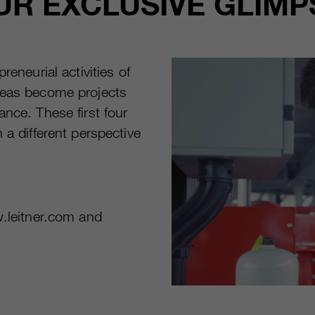
UR EXCLUSIVE GLIMP
reneurial activities of
ideas become projects
ance. These first four
 a different perspective
w.leitner.com and