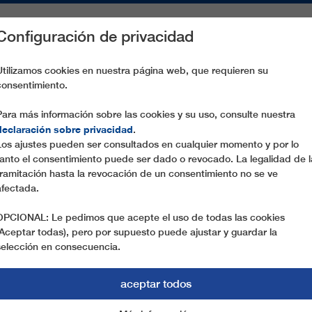
Configuración de privacidad
S
PIEZAS DE RECAMBIO
SERVICIO
EMPRESA
PREN
Utilizamos cookies en nuestra página web, que requieren su
consentimiento.
ROPEWAYS BECOME A PASSION
Para más información sobre las cookies y su uso, consulte nuestra
declaración sobre privacidad
.
Los ajustes pueden ser consultados en cualquier momento y por lo
tanto el consentimiento puede ser dado o revocado. La legalidad de l
tramitación hasta la revocación de un consentimiento no se ve
afectada.
OPCIONAL: Le pedimos que acepte el uso de todas las cookies
(Aceptar todas), pero por supuesto puede ajustar y guardar la
selección en consecuencia.
PEWAYS BECOME A
aceptar todos
AYS PRESENTS FIVE EMOTIONAL STORIES 