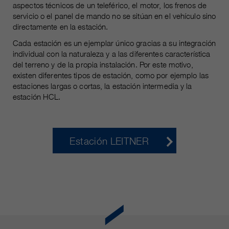
Name
aspectos técnicos de un teleférico, el motor, los frenos de
__utmc, __utmd, __utmz
Usado para proteger contra el
servicio o el panel de mando no se sitúan en el vehículo sino
fin
spam causado por los spam-bots.
directamente en la estación.
proveedor
Google Analytics
Cada estación es un ejemplar único gracias a su integración
Mehrere - variieren zwischen 2
individual con la naturaleza y a las diferentes característica
Name
cookie_optin
duración
Jahren und 6 Monaten oder noch
del terreno y de la propia instalación. Por este motivo,
existen diferentes tipos de estación, como por ejemplo las
kürzer.
proveedor
sgalinski Cookie Opt In
estaciones largas o cortas, la estación intermedia y la
estación HCL.
Estas cookies son utilizadas por
duración
30 días
Google Analytics para recopilar
diversos tipos de información de
Guarda la configuración de la
uso, incluida información personal
fin
cookie seleccionada por el
Estación LEITNER
y no personal. Para más
usuario.
información, consulte la política de
fin
privacidad de Google Analytics en
https:/policies.google.com/
privacy. que nos ayudan a mejorar
nuestras aplicaciones y nuestros
sitios web. Esta información
también se transmite a nuestros