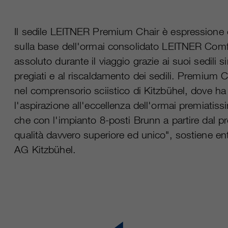
Nome
cookie_optin
durata
variano da 2 anni a 6 mesi o ancora di più.
Il sedile LEITNER Premium Chair è espressione di
fornitore
sgalinski Cookie Opt In
Questi cookie sono utilizzati da Google
sulla base dell'ormai consolidato LEITNER Comfo
Analytics per raccogliere diversi tipi di
durata
30 giorni
assoluto durante il viaggio grazie ai suoi sedili sin
informazioni sull'uso, comprese le informazioni
pregiati e al riscaldamento dei sedili. Premium Ch
personali e non personali. Ulteriori informazioni
Salva le impostazioni del cookie selezionate
obiettivo
sono disponibili nelle direttive sulla protezione
nel comprensorio sciistico di Kitzbühel, dove ha
dall'utente.
dei dati di Google Analytics all'indirizzo
obiettivo
l'aspirazione all'eccellenza dell'ormai premiati
https://policies.google.com/privacy., dove i dati
che con l'impianto 8-posti Brunn a partire dal p
raccolti sono utilizzati per elaborare relazioni
sull'utilizzo del sito, che ci aiutano a migliorare i
qualità davvero superiore ed unico", sostiene e
nostri siti web / app. Queste informazioni
AG Kitzbühel.
vengono trasmesse anche ai nostri clienti /
partner.