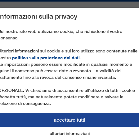
Informazioni sulla privacy
PEZZI DI RICAMBIO
ASSISTENZA CLIENTI
AZIENDA
ST
Sul nostro sito web utilizziamo cookie, che richiedono il vostro
consenso.
TÀ SUPERIORE
Ulteriori informazioni sui cookie e sul loro utilizzo sono contenute nelle
politica sulla protezione dei dati
nostra
.
Le impostazioni possono essere modificate in qualsiasi momento e
quindi il consenso può essere dato o revocato. La validità del
trattamento fino alla revoca del consenso rimane invariata.
OPZIONALE: Vi chiediamo di acconsentire all'utilizzo di tutti i cookie
(Accetta tutti), ma naturalmente potete modificare e salvare la
selezione di conseguenza.
accettare tutti
QUALITÀ SUPERIOR
ulteriori informazioni
cookie di marketing
cookie essenziali