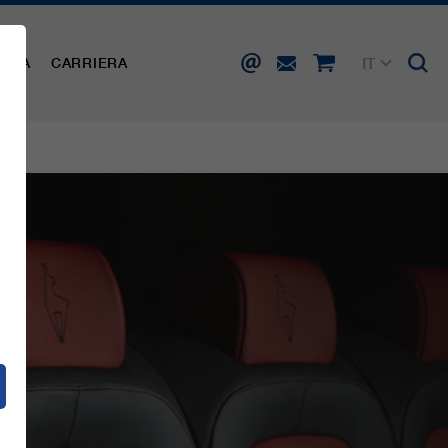
IT
AMPA
CARRIERA
DE
EN
FR
ES
E