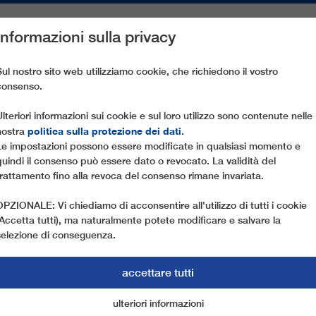
Informazioni sulla privacy
PEZZI DI RICAMBIO
ASSISTENZA CLIENTI
AZIENDA
ST
Sul nostro sito web utilizziamo cookie, che richiedono il vostro
consenso.
LA MONTAGNA IN 11 MINUTI
Ulteriori informazioni sui cookie e sul loro utilizzo sono contenute nelle
politica sulla protezione dei dati
nostra
.
Le impostazioni possono essere modificate in qualsiasi momento e
quindi il consenso può essere dato o revocato. La validità del
trattamento fino alla revoca del consenso rimane invariata.
OPZIONALE: Vi chiediamo di acconsentire all'utilizzo di tutti i cookie
(Accetta tutti), ma naturalmente potete modificare e salvare la
selezione di conseguenza.
ALLA MONTAGNA IN
accettare tutti
ulteriori informazioni
cookie di marketing
cookie essenziali
NUOVA FUNIVIA LEITNER IN MONTENEGRO