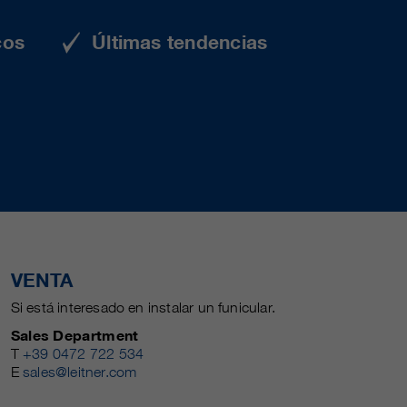
cos
Últimas tendencias
VENTA
Si está interesado en instalar un funicular.
Sales Department
T
+39 0472 722 534
E
sales@leitner.com