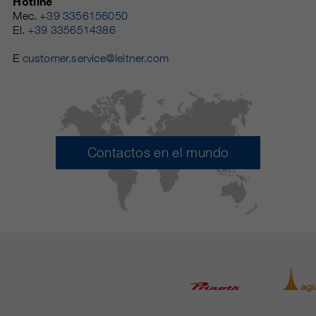
Hotline
Mec.
+39 3356156050
El.
+39 3356514386
E
customer.service@leitner.com
Contactos en el mundo