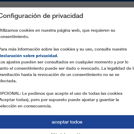
Configuración de privacidad
S
PIEZAS DE RECAMBIO
SERVICIO
EMPRESA
PREN
Utilizamos cookies en nuestra página web, que requieren su
consentimiento.
LBERG ÅRE
Para más información sobre las cookies y su uso, consulte nuestra
declaración sobre privacidad
.
Los ajustes pueden ser consultados en cualquier momento y por lo
06.02.2019
tanto el consentimiento puede ser dado o revocado. La legalidad de l
WIRTSCHAFTSTALK IM T
tramitación hasta la revocación de un consentimiento no se ve
afectada.
„Rückkehr der Sportgroßveranstaltungen nach Eur
OPCIONAL: Le pedimos que acepte el uso de todas las cookies
´Ampezzo“ – unter diesem Titel lud Anton Seeb
(Aceptar todas), pero por supuesto puede ajustar y guardar la
Wirtschaftstalk in den TirolBerg. Dazu diskutiert
selección en consecuencia.
(FIS Vizepräsident und CEO Skistar), Klaus Leist
aceptar todos
Stiftung Cortina 2021) und Philipp Radel (CEO 