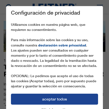
Configuración de privacidad
Utilizamos cookies en nuestra página web, que
requieren su consentimiento.
Para más información sobre las cookies y su uso,
declaración sobre privacidad
consulte nuestra
.
Los ajustes pueden ser consultados en cualquier
momento y por lo tanto el consentimiento puede ser
13.07.2017
dado o revocado. La legalidad de la tramitación hasta
THREE NEW LEITNER
la revocación de un consentimiento no se ve afectada.
ROPEWAYS AT MOUNT JENNER
OPCIONAL: Le pedimos que acepte el uso de todas
las cookies (Aceptar todas), pero por supuesto puede
In the Mount Jenner area at Königssee lake, these upgrades
ajustar y guardar la selección en consecuencia.
will comprise three new systems: from 2018 on, visitors to
Schönau am Königssee will be able to use three new LEITNER
aceptar todos
ropeways: “Jennerbahn” 10-passenger gondola lift and the
“Jennerwiesen” and “Mitterkaser” 6-seater chairlifts. The