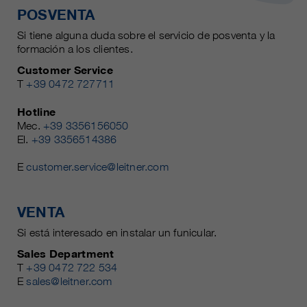
POSVENTA
Si tiene alguna duda sobre el servicio de posventa y la
formación a los clientes.
Customer Service
T
+39 0472 727711
Hotline
Mec.
+39 3356156050
El.
+39 3356514386
E
customer.service@leitner.com
VENTA
Si está interesado en instalar un funicular.
Sales Department
T
+39 0472 722 534
E
sales@leitner.com