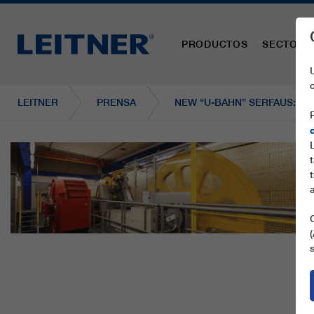
PRODUCTOS
SECTORE
LEITNER
PRENSA
NEW “U-BAHN” SERFAUS: RE