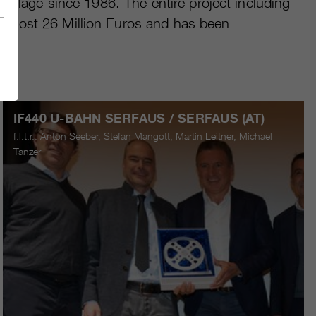
n village since 1986. The entire project including
as cost 26 Million Euros and has been
IF440 U-BAHN SERFAUS / SERFAUS (AT)
f.l.t.r.: Anton Seeber, Stefan Mangott, Martin Leitner, Michael
Tanzer