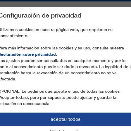
Configuración de privacidad
S
PIEZAS DE RECAMBIO
SERVICIO
EMPRESA
PREN
Utilizamos cookies en nuestra página web, que requieren su
consentimiento.
VOLUTIONARY 30 YEARS AGO, HIGH TECH TODAY
Para más información sobre las cookies y su uso, consulte nuestra
declaración sobre privacidad
.
Los ajustes pueden ser consultados en cualquier momento y por lo
23.09.2019
tanto el consentimiento puede ser dado o revocado. La legalidad de l
NEW “U-BAHN” SERFAUS:
tramitación hasta la revocación de un consentimiento no se ve
afectada.
YEARS AGO, HIGH TECH 
OPCIONAL: Le pedimos que acepte el uso de todas las cookies
Still a model example of efficient mobility, reducin
(Aceptar todas), pero por supuesto puede ajustar y guardar la
selección en consecuencia.
Alpine regions: Dorfbahn Serfaus, popularly known
funicular. LEITNER ropeways within the last two 
aceptar todos
including a complete technological “facelift” of 