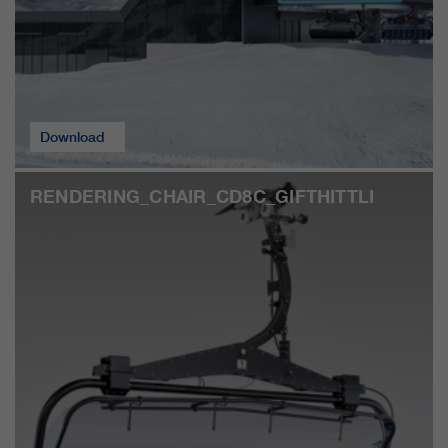
clientes/ socios.
Download
RENDERING_CHAIR_CD8C_GIFTHITTLI