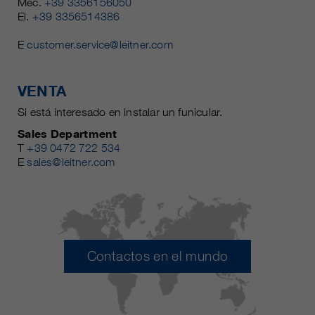
Mec.
+39 3356156050
El.
+39 3356514386
E
customer.service@leitner.com
VENTA
Si está interesado en instalar un funicular.
Sales Department
T
+39 0472 722 534
E
sales@leitner.com
Contactos en el mundo