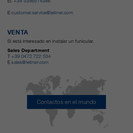
El.
+39 3356514386
E
customer.service@leitner.com
VENTA
Si está interesado en instalar un funicular.
Sales Department
T
+39 0472 722 534
E
sales@leitner.com
Contactos en el mundo