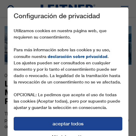
Configuración de privacidad
Utilizamos cookies en nuestra página web, que
requieren su consentimiento.
Para más información sobre las cookies y su uso,
declaración sobre privacidad
consulte nuestra
.
Los ajustes pueden ser consultados en cualquier
momento y por lo tanto el consentimiento puede ser
06.12.2018
dado o revocado. La legalidad de la tramitación hasta
LEITNER ROPEWAYS ADDING
la revocación de un consentimiento no se ve afectada.
MOMENTUM TO AUSTRIA’S SKI
OPCIONAL: Le pedimos que acepte el uso de todas
RESORTS
las cookies (Aceptar todas), pero por supuesto puede
ajustar y guardar la selección en consecuencia.
The Austrian ropeway industry is one of the most innovative,
popular and modern in the world. Significant investments have
aceptar todos
once again been made for the winter season.