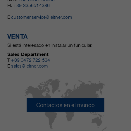
El.
+39 3356514386
E
customer.service@leitner.com
VENTA
Si está interesado en instalar un funicular.
Sales Department
T
+39 0472 722 534
E
sales@leitner.com
Contactos en el mundo