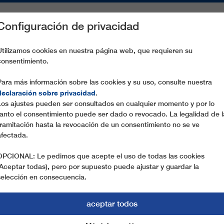
Configuración de privacidad
S
PIEZAS DE RECAMBIO
SERVICIO
EMPRESA
PREN
Utilizamos cookies en nuestra página web, que requieren su
consentimiento.
S AND GORILLAS
Para más información sobre las cookies y su uso, consulte nuestra
declaración sobre privacidad
.
Los ajustes pueden ser consultados en cualquier momento y por lo
14.09.2016
tanto el consentimiento puede ser dado o revocado. La legalidad de l
FASCINATING VIEW OF B
tramitación hasta la revocación de un consentimiento no se ve
afectada.
Since September, visitors of the Spanish nature 
OPCIONAL: Le pedimos que acepte el uso de todas las cookies
cabins above 120 different animal species such a
(Aceptar todas), pero por supuesto puede ajustar y guardar la
lakes. Instead of sitting in the car, or traversing 
selección en consecuencia.
animals directly through spacious panoramic wind
aceptar todos
attraction. The environment is also spared due to t
system. The ropes were partially pulled with a dr