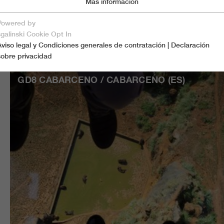
Más información
Marketing
Cookies esenciales
installation consists of two gondola lifts. One of
Powered by
triangle enclosing three important points in the p
guardar y cerrar
sgalinski Cookie Opt In
Aviso legal y Condiciones generales de contratación
|
Declaración
Sólo aceptamos cookies esenciales.
sobre privacidad
GD8 CABARCENO / CABARCENO (ES)
Cookies esenciales
Las cookies esenciales son necesarias para las funciones básicas
del sitio web, lo que garantiza su buen funcionamiento.
Name
spamshield
Cookie información
proveedor
Ronald P. Steiner, Hauke Hain, Christian Seifert
Marketing
Las cookies de marketing incluyen las cookies de seguimiento y las
duración
Sólo para la sesión del navegador actual
cookies estadísticas
Usado para proteger contra el spam causado
fin
_ga, _gid, _gat, __utma, __utmb, __utmc,
Cookie información
por los spam-bots.
Name
__utmd, __utmz