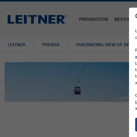
PRODUCTOS
SECTORE
LEITNER
PRENSA
FASCINATING VIEW OF BEAR