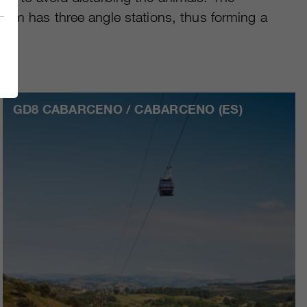
 them has three angle stations, thus forming a
ark.
GD8 CABARCENO / CABARCENO (ES)