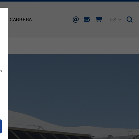
ES
SA
CARRERA
DE
EN
FR
IT
a