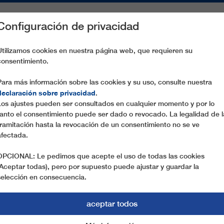
Configuración de privacidad
S
PIEZAS DE RECAMBIO
SERVICIO
EMPRESA
PREN
Utilizamos cookies en nuestra página web, que requieren su
consentimiento.
-10 RIF NEL EXPRESS
Para más información sobre las cookies y su uso, consulte nuestra
declaración sobre privacidad
.
Los ajustes pueden ser consultados en cualquier momento y por lo
tanto el consentimiento puede ser dado o revocado. La legalidad de l
tramitación hasta la revocación de un consentimiento no se ve
afectada.
OPCIONAL: Le pedimos que acepte el uso de todas las cookies
(Aceptar todas), pero por supuesto puede ajustar y guardar la
selección en consecuencia.
aceptar todos