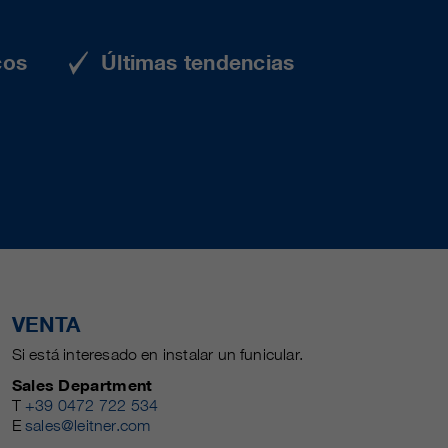
cos
Últimas tendencias
VENTA
Si está interesado en instalar un funicular.
Sales Department
T
+39 0472 722 534
E
sales@leitner.com