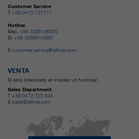
Customer Service
T
+39 0472 727711
Hotline
Mec.
+39 3356156050
El.
+39 3356514386
E
customer.service@leitner.com
VENTA
Si está interesado en instalar un funicular.
Sales Department
T
+39 0472 722 534
E
sales@leitner.com