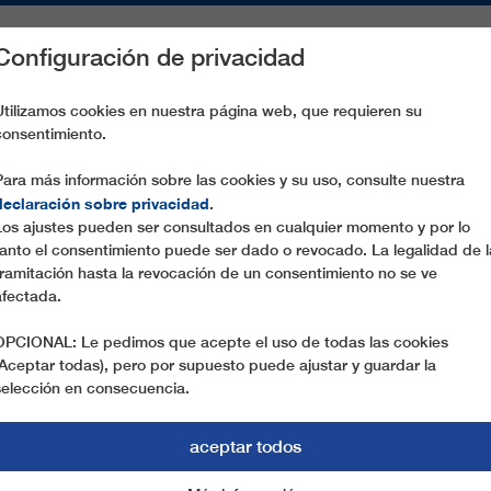
Configuración de privacidad
S
PIEZAS DE RECAMBIO
SERVICIO
EMPRESA
PREN
Utilizamos cookies en nuestra página web, que requieren su
consentimiento.
PELEMETTO
Para más información sobre las cookies y su uso, consulte nuestra
declaración sobre privacidad
.
Los ajustes pueden ser consultados en cualquier momento y por lo
tanto el consentimiento puede ser dado o revocado. La legalidad de l
tramitación hasta la revocación de un consentimiento no se ve
afectada.
OPCIONAL: Le pedimos que acepte el uso de todas las cookies
(Aceptar todas), pero por supuesto puede ajustar y guardar la
selección en consecuencia.
aceptar todos