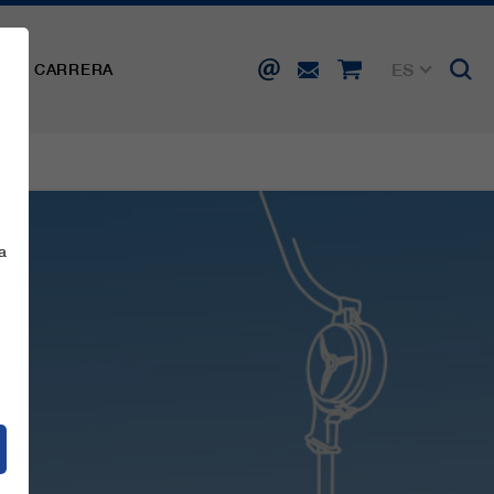
ES
SA
CARRERA
DE
EN
FR
IT
a