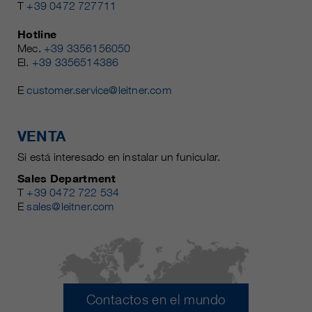
T
+39 0472 727711
Hotline
Mec.
+39 3356156050
El.
+39 3356514386
E
customer.service@leitner.com
VENTA
Si está interesado en instalar un funicular.
Sales Department
T
+39 0472 722 534
E
sales@leitner.com
Contactos en el mundo