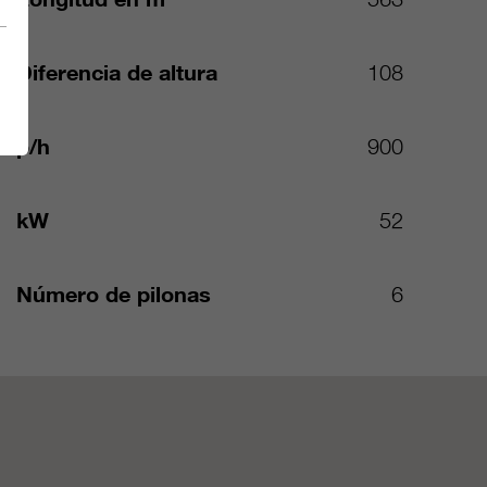
Diferencia de altura
108
p/h
900
kW
52
Número de pilonas
6