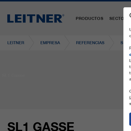
PRODUCTOS
SECTORE
LEITNER
EMPRESA
REFERENCIAS
SL1 
SL1 Gasse
SL1 GASSE