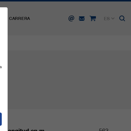
ES
SA
CARRERA
DE
EN
FR
IT
a
Longitud en m
563