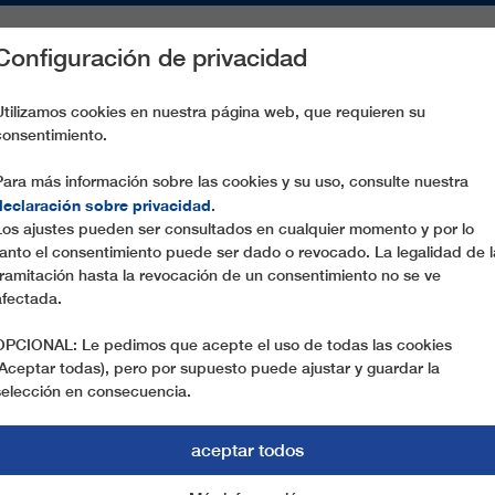
Configuración de privacidad
S
PIEZAS DE RECAMBIO
SERVICIO
EMPRESA
PREN
Utilizamos cookies en nuestra página web, que requieren su
consentimiento.
GASSE
Para más información sobre las cookies y su uso, consulte nuestra
declaración sobre privacidad
.
Los ajustes pueden ser consultados en cualquier momento y por lo
tanto el consentimiento puede ser dado o revocado. La legalidad de l
tramitación hasta la revocación de un consentimiento no se ve
afectada.
OPCIONAL: Le pedimos que acepte el uso de todas las cookies
(Aceptar todas), pero por supuesto puede ajustar y guardar la
selección en consecuencia.
aceptar todos