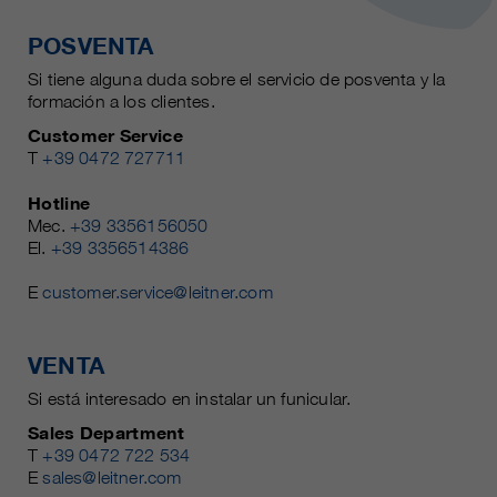
POSVENTA
Si tiene alguna duda sobre el servicio de posventa y la
formación a los clientes.
Customer Service
T
+39 0472 727711
Hotline
Mec.
+39 3356156050
El.
+39 3356514386
E
customer.service@leitner.com
VENTA
Si está interesado en instalar un funicular.
Sales Department
T
+39 0472 722 534
E
sales@leitner.com