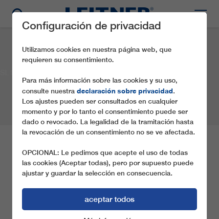
Configuración de privacidad
Utilizamos cookies en nuestra página web, que
requieren su consentimiento.
SL1 Coccinelle
Para más información sobre las cookies y su uso,
declaración sobre privacidad
consulte nuestra
.
Los ajustes pueden ser consultados en cualquier
momento y por lo tanto el consentimiento puede ser
dado o revocado. La legalidad de la tramitación hasta
la revocación de un consentimiento no se ve afectada.
SL1 COCCINELLE
OPCIONAL: Le pedimos que acepte el uso de todas
las cookies (Aceptar todas), pero por supuesto puede
ajustar y guardar la selección en consecuencia.
Asociación:
S.T.A.R. S.r.l.
Lugar:
Linguaglossa (CT)
País:
Italia
Año:
2012
Tipo de teleférico:
SL1
aceptar todos
COMPARTE ESTA REFERENCIA