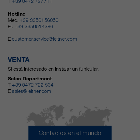
T
+39 0472 727711
Hotline
Mec.
+39 3356156050
El.
+39 3356514386
E
customer.service@leitner.com
VENTA
Si está interesado en instalar un funicular.
Sales Department
T
+39 0472 722 534
E
sales@leitner.com
Contactos en el mundo