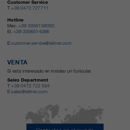
Customer Service
T
+39 0472 727711
Hotline
Mec.
+39 3356156050
El.
+39 3356514386
E
customer.service@leitner.com
VENTA
Si está interesado en instalar un funicular.
Sales Department
T
+39 0472 722 534
E
sales@leitner.com