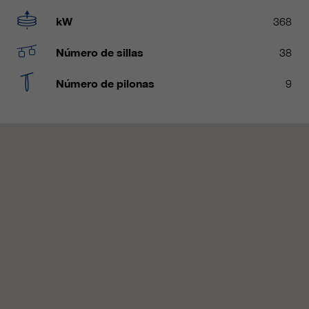
Name
__utmc, __utmd, __utmz
Usado para proteger contra el
kW
368
fin
spam causado por los spam-bots.
proveedor
Google Analytics
Número de sillas
38
Mehrere - variieren zwischen 2
Name
cookie_optin
Número de pilonas
9
duración
Jahren und 6 Monaten oder noch
kürzer.
proveedor
sgalinski Cookie Opt In
Estas cookies son utilizadas por
duración
30 días
Google Analytics para recopilar
diversos tipos de información de
Guarda la configuración de la
uso, incluida información personal
fin
cookie seleccionada por el
y no personal. Para más
usuario.
información, consulte la política de
fin
privacidad de Google Analytics en
https:/policies.google.com/
privacy. que nos ayudan a mejorar
nuestras aplicaciones y nuestros
sitios web. Esta información
también se transmite a nuestros