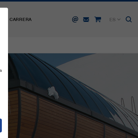
ES
SA
CARRERA
DE
EN
FR
IT
a