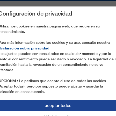
Configuración de privacidad
S
PIEZAS DE RECAMBIO
SERVICIO
EMPRESA
PREN
Utilizamos cookies en nuestra página web, que requieren su
consentimiento.
KLI LIFT B
Para más información sobre las cookies y su uso, consulte nuestra
declaración sobre privacidad
.
Los ajustes pueden ser consultados en cualquier momento y por lo
tanto el consentimiento puede ser dado o revocado. La legalidad de l
tramitación hasta la revocación de un consentimiento no se ve
afectada.
OPCIONAL: Le pedimos que acepte el uso de todas las cookies
(Aceptar todas), pero por supuesto puede ajustar y guardar la
selección en consecuencia.
aceptar todos