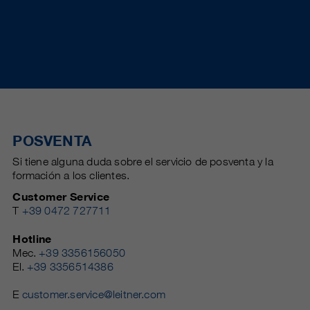
POSVENTA
Si tiene alguna duda sobre el servicio de posventa y la
formación a los clientes.
Customer Service
T
+39 0472 727711
Hotline
Mec.
+39 3356156050
El.
+39 3356514386
E
customer.service@leitner.com