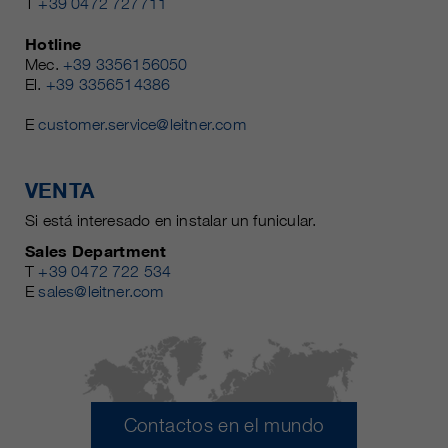
T
+39 0472 727711
Hotline
Mec.
+39 3356156050
El.
+39 3356514386
E
customer.service@leitner.com
VENTA
Si está interesado en instalar un funicular.
Sales Department
T
+39 0472 722 534
E
sales@leitner.com
Contactos en el mundo