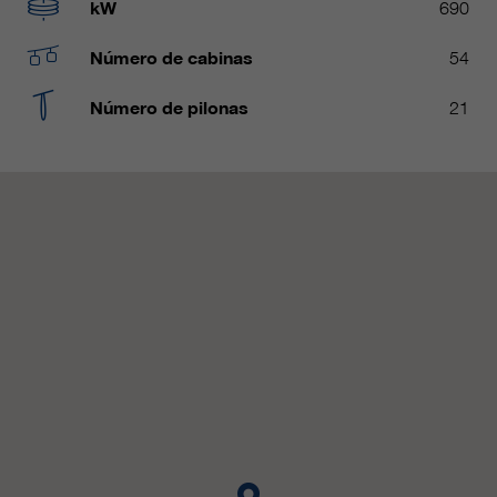
Name
kW
690
__utmc, __utmd, __utmz
Usado para proteger contra el
fin
spam causado por los spam-bots.
Número de cabinas
54
proveedor
Google Analytics
Número de pilonas
21
Mehrere - variieren zwischen 2
Name
cookie_optin
duración
Jahren und 6 Monaten oder noch
kürzer.
proveedor
sgalinski Cookie Opt In
Estas cookies son utilizadas por
duración
30 días
Google Analytics para recopilar
diversos tipos de información de
Guarda la configuración de la
uso, incluida información personal
fin
cookie seleccionada por el
y no personal. Para más
usuario.
información, consulte la política de
fin
privacidad de Google Analytics en
https:/policies.google.com/
privacy. que nos ayudan a mejorar
nuestras aplicaciones y nuestros
sitios web. Esta información
también se transmite a nuestros