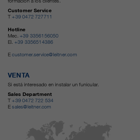
formación a los clientes.
Customer Service
T
+39 0472 727711
Hotline
Mec.
+39 3356156050
El.
+39 3356514386
E
customer.service@leitner.com
VENTA
Si está interesado en instalar un funicular.
Sales Department
T
+39 0472 722 534
E
sales@leitner.com