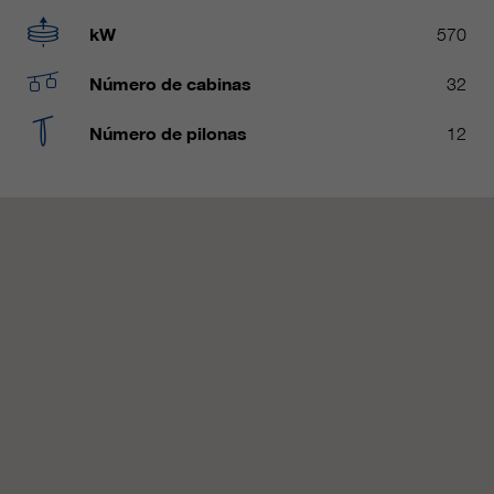
Name
__utmc, __utmd, __utmz
Usado para proteger contra el
kW
570
fin
spam causado por los spam-bots.
proveedor
Google Analytics
Número de cabinas
32
Mehrere - variieren zwischen 2
Name
cookie_optin
Número de pilonas
12
duración
Jahren und 6 Monaten oder noch
kürzer.
proveedor
sgalinski Cookie Opt In
Estas cookies son utilizadas por
duración
30 días
Google Analytics para recopilar
diversos tipos de información de
Guarda la configuración de la
uso, incluida información personal
fin
cookie seleccionada por el
y no personal. Para más
usuario.
información, consulte la política de
fin
privacidad de Google Analytics en
https:/policies.google.com/
privacy. que nos ayudan a mejorar
nuestras aplicaciones y nuestros
sitios web. Esta información
también se transmite a nuestros