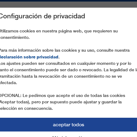
Configuración de privacidad
S
PIEZAS DE RECAMBIO
SERVICIO
EMPRESA
PREN
Utilizamos cookies en nuestra página web, que requieren su
consentimiento.
DREI ZINNEN + STIERGARTEN
Para más información sobre las cookies y su uso, consulte nuestra
declaración sobre privacidad
.
Los ajustes pueden ser consultados en cualquier momento y por lo
tanto el consentimiento puede ser dado o revocado. La legalidad de l
tramitación hasta la revocación de un consentimiento no se ve
afectada.
OPCIONAL: Le pedimos que acepte el uso de todas las cookies
(Aceptar todas), pero por supuesto puede ajustar y guardar la
selección en consecuencia.
aceptar todos