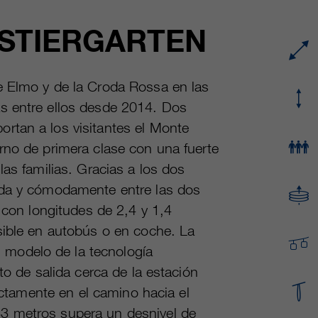
proveedor
Google Analytics
 STIERGARTEN
Name
cookie_optin
Mehrere - variieren zwischen 2 Jahren und 6
proveedor
sgalinski Cookie Opt In
duración
Monaten oder noch kürzer.
e Elmo y de la Croda Rossa en las
duración
30 días
Estas cookies son utilizadas por Google
s entre ellos desde 2014. Dos
Analytics para recopilar diversos tipos de
Guarda la configuración de la cookie
rtan a los visitantes el Monte
fin
información de uso, incluida información
seleccionada por el usuario.
rno de primera clase con una fuerte
personal y no personal. Para más información,
las familias. Gracias a los dos
consulte la política de privacidad de Google
fin
Analytics en https:/policies.google.com/
ida y cómodamente entre las dos
privacy. que nos ayudan a mejorar nuestras
, con longitudes de 2,4 y 1,4
aplicaciones y nuestros sitios web. Esta
sible en autobús o en coche. La
información también se transmite a nuestros
clientes/ socios.
modelo de la tecnología
to de salida cerca de la estación
rectamente en el camino hacia el
3 metros supera un desnivel de