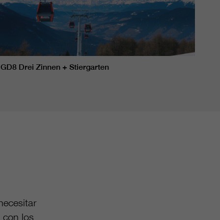
GD8 Drei Zinnen + Stiergarten
GD8 
necesitar
 con los