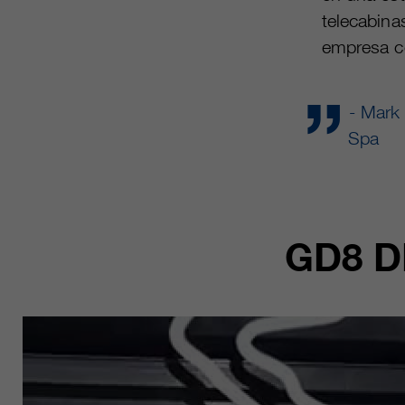
telecabina
empresa co
- Mark
Spa
GD8 D