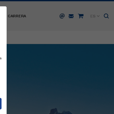
ES
SA
CARRERA
DE
EN
FR
IT
a