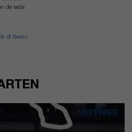
ón de esta
ti di Sesto
GARTEN