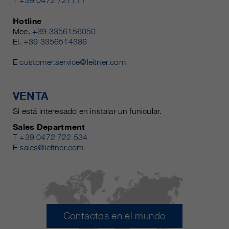
T
+39 0472 727711
Hotline
Mec.
+39 3356156050
El.
+39 3356514386
E
customer.service@leitner.com
VENTA
Si está interesado en instalar un funicular.
Sales Department
T
+39 0472 722 534
E
sales@leitner.com
Contactos en el mundo