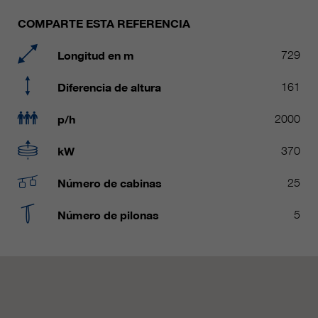
Name
__utmc, __utmd, __utmz
Usado para proteger contra el
COMPARTE ESTA REFERENCIA
fin
spam causado por los spam-bots.
proveedor
Google Analytics
Longitud en m
729
Mehrere - variieren zwischen 2
Name
cookie_optin
Diferencia de altura
161
duración
Jahren und 6 Monaten oder noch
kürzer.
proveedor
sgalinski Cookie Opt In
p/h
2000
Estas cookies son utilizadas por
duración
30 días
kW
370
Google Analytics para recopilar
diversos tipos de información de
Guarda la configuración de la
uso, incluida información personal
Número de cabinas
25
fin
cookie seleccionada por el
y no personal. Para más
usuario.
información, consulte la política de
Número de pilonas
5
fin
privacidad de Google Analytics en
https:/policies.google.com/
privacy. que nos ayudan a mejorar
nuestras aplicaciones y nuestros
sitios web. Esta información
también se transmite a nuestros