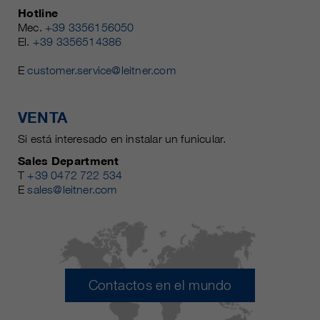
Hotline
Mec.
+39 3356156050
El.
+39 3356514386
E
customer.service@leitner.com
VENTA
Si está interesado en instalar un funicular.
Sales Department
T
+39 0472 722 534
E
sales@leitner.com
Contactos en el mundo