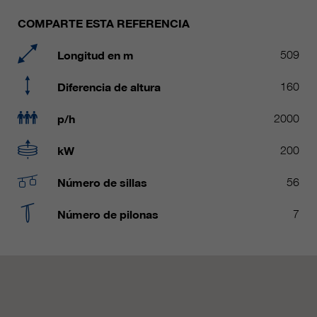
Name
__utmc, __utmd, __utmz
Usado para proteger contra el
COMPARTE ESTA REFERENCIA
fin
spam causado por los spam-bots.
proveedor
Google Analytics
Longitud en m
509
Mehrere - variieren zwischen 2
Name
cookie_optin
Diferencia de altura
160
duración
Jahren und 6 Monaten oder noch
kürzer.
proveedor
sgalinski Cookie Opt In
p/h
2000
Estas cookies son utilizadas por
duración
30 días
kW
200
Google Analytics para recopilar
diversos tipos de información de
Guarda la configuración de la
uso, incluida información personal
Número de sillas
56
fin
cookie seleccionada por el
y no personal. Para más
usuario.
información, consulte la política de
Número de pilonas
7
fin
privacidad de Google Analytics en
https:/policies.google.com/
privacy. que nos ayudan a mejorar
nuestras aplicaciones y nuestros
sitios web. Esta información
también se transmite a nuestros