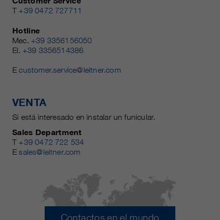
Customer Service
T
+39 0472 727711
Hotline
Mec.
+39 3356156050
El.
+39 3356514386
E
customer.service@leitner.com
VENTA
Si está interesado en instalar un funicular.
Sales Department
T
+39 0472 722 534
E
sales@leitner.com
Contactos en el mundo